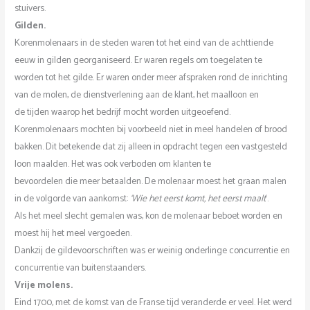
stuivers.
Gilden.
Korenmolenaars in de steden waren tot het eind van de achttiende
eeuw in gilden georganiseerd. Er waren regels om toegelaten te
worden tot het gilde. Er waren onder meer afspraken rond de inrichting
van de molen, de dienstverlening aan de klant, het maalloon en
de tijden waarop het bedrijf mocht worden uitgeoefend.
Korenmolenaars mochten bij voorbeeld niet in meel handelen of brood
bakken. Dit betekende dat zij alleen in opdracht tegen een vastgesteld
loon maalden. Het was ook verboden om klanten te
bevoordelen die meer betaalden. De molenaar moest het graan malen
in de volgorde van aankomst:
‘Wie het eerst komt, het eerst maalt
‘.
Als het meel slecht gemalen was, kon de molenaar beboet worden en
moest hij het meel vergoeden.
Dankzij de gildevoorschriften was er weinig onderlinge concurrentie en
concurrentie van buitenstaanders.
Vrije molens.
Eind 1700, met de komst van de Franse tijd veranderde er veel. Het werd