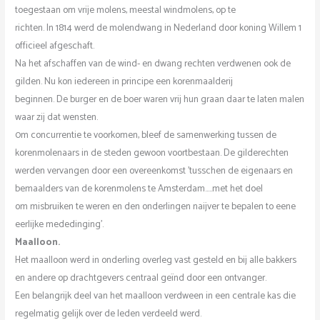
toegestaan om vrije molens, meestal windmolens, op te
richten. In 1814 werd de molendwang in Nederland door koning Willem 1
officieel afgeschaft.
Na het afschaffen van de wind- en dwang rechten verdwenen ook de
gilden. Nu kon iedereen in principe een korenmaalderij
beginnen. De burger en de boer waren vrij hun graan daar te laten malen
waar zij dat wensten.
0m concurrentie te voorkomen, bleef de samenwerking tussen de
korenmolenaars in de steden gewoon voortbestaan. De gilderechten
werden vervangen door een overeenkomst ’tusschen de eigenaars en
bemaalders van de korenmolens te Amsterdam…..met het doel
om misbruiken te weren en den onderlingen naijver te bepalen to eene
eerlijke mededinging’.
Maalloon.
Het maalloon werd in onderling overleg vast gesteld en bij alle bakkers
en andere op drachtgevers centraal geïnd door een ontvanger.
Een belangrijk deel van het maalloon verdween in een centrale kas die
regelmatig gelijk over de leden verdeeld werd.