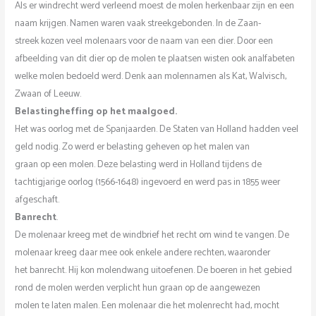
Als er windrecht werd verleend moest de molen herkenbaar zijn en een
naam krijgen. Namen waren vaak streekgebonden. ln de Zaan-
streek kozen veel molenaars voor de naam van een dier. Door een
afbeelding van dit dier op de molen te plaatsen wisten ook analfabeten
welke molen bedoeld werd. Denk aan molennamen als Kat, Walvisch,
Zwaan of Leeuw.
Belastingheffing op het maalgoed.
Het was oorlog met de Spanjaarden. De Staten van Holland hadden veel
geld nodig. Zo werd er belasting geheven op het malen van
graan op een molen. Deze belasting werd in Holland tijdens de
tachtigjarige oorlog (1566-1648) ingevoerd en werd pas in 1855 weer
afgeschaft.
Banrecht
.
De molenaar kreeg met de windbrief het recht om wind te vangen. De
molenaar kreeg daar mee ook enkele andere rechten, waaronder
het banrecht. Hij kon molendwang uitoefenen. De boeren in het gebied
rond de molen werden verplicht hun graan op de aangewezen
molen te laten malen. Een molenaar die het molenrecht had, mocht