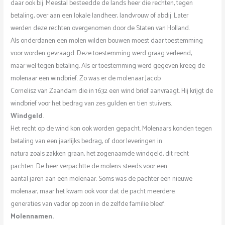
daar ook bij. Meestal besteedde de lands heer die rechten, tegen
betaling, over aan een lokale landheer, landvrouw of abdij. Later
werden deze rechten overgenomen door de Staten van Holland.
AIs onderdanen een molen wilden bouwen moest daar toestemming
voor worden gevraagd. Deze toestemming werd graag verleend,
maar wel tegen betaling. Als er toestemming werd gegeven kreeg de
molenaar een windbrief. Zo was er de molenaar Jacob
Cornelisz van Zaandam die in 1632 een wind brief aanvraagt. Hij krijgt de
windbrief voor het bedrag van zes gulden en tien stuivers.
Windgeld
.
Het recht op de wind kon ook worden gepacht. Molenaars konden tegen
betaling van een jaarlijks bedrag, of door leveringen in
natura zoals zakken graan, het zogenaamde windqeld, dit recht
pachten. De heer verpachtte de molens steeds voor een
aantal jaren aan een molenaar. Soms was de pachter een nieuwe
molenaar, maar het kwam ook voor dat de pacht meerdere
generaties van vader op zoon in de zelfde familie bleef.
Molennamen.