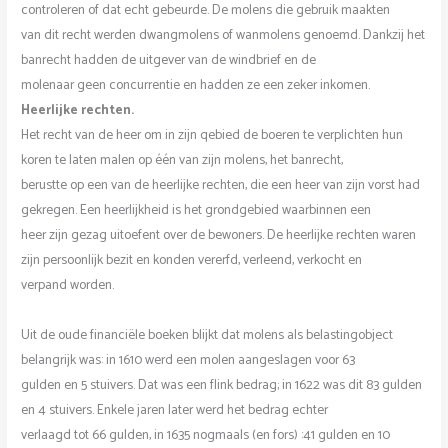
controleren of dat echt gebeurde. De molens die gebruik maakten
van dit recht werden dwangmolens of wanmolens genoemd. Dankzij het
banrecht hadden de uitgever van de windbrief en de
molenaar geen concurrentie en hadden ze een zeker inkomen.
Heerlijke rechten.
Het recht van de heer om in zijn qebied de boeren te verplichten hun
koren te laten malen op één van zijn molens, het banrecht,
berustte op een van de heerlijke rechten, die een heer van zijn vorst had
gekregen. Een heerlijkheid is het grondgebied waarbinnen een
heer zijn gezag uitoefent over de bewoners. De heerlijke rechten waren
zijn persoonlijk bezit en konden vererfd, verleend, verkocht en
verpand worden.
Uit de oude financiële boeken blijkt dat molens als belastingobject
belangrijk was: in 1610 werd een molen aangeslagen voor 63
gulden en 5 stuivers. Dat was een flink bedrag; in 1622 was dit 83 gulden
en 4 stuivers. Enkele jaren later werd het bedrag echter
verlaagd tot 66 gulden, in 1635 nogmaals (en fors) :41 gulden en 10