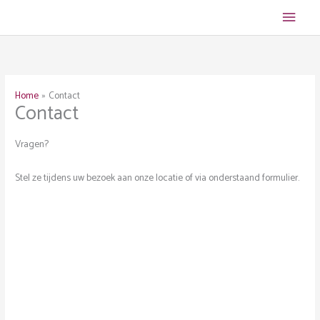
Ga
Hoof
naar
de
inhoud
Home
Contact
Contact
Vragen?
Stel ze tijdens uw bezoek aan onze locatie of via onderstaand formulier.