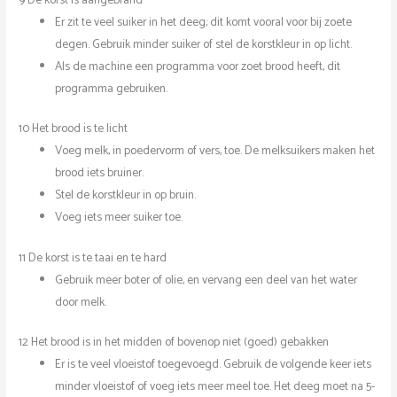
Er zit te veel suiker in het deeg; dit komt vooral voor bij zoete
degen. Gebruik minder suiker of stel de korstkleur in op licht.
Als de machine een programma voor zoet brood heeft, dit
programma gebruiken.
10 Het brood is te licht
Voeg melk, in poedervorm of vers, toe. De melksuikers maken het
brood iets bruiner.
Stel de korstkleur in op bruin.
Voeg iets meer suiker toe.
11 De korst is te taai en te hard
Gebruik meer boter of olie, en vervang een deel van het water
door melk.
12 Het brood is in het midden of bovenop niet (goed) gebakken
Er is te veel vloeistof toegevoegd. Gebruik de volgende keer iets
minder vloeistof of voeg iets meer meel toe. Het deeg moet na 5-