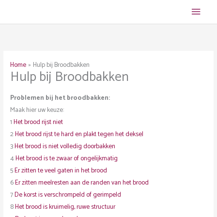
Ga
Hoof
naar
de
inhoud
Home
Hulp bij Broodbakken
Hulp bij Broodbakken
Problemen bij het broodbakken:
Maak hier uw keuze:
1
Het brood rijst niet
2
Het brood rijst te hard en plakt tegen het deksel
3
Het brood is niet volledig doorbakken
4
Het brood is te zwaar of ongelijkmatig
5
Er zitten te veel gaten in het brood
6
Er zitten meelresten aan de randen van het brood
7
De korst is verschrompeld of gerimpeld
8
Het brood is kruimelig, ruwe structuur