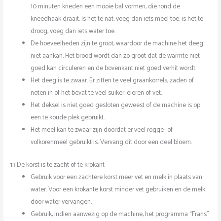
10 minuten kneden een mooie bal vormen, die rond de
kneedhaak draait. Is het te nat, voeg dan iets meel toe; is het te
droog, voeg dan iets water toe.
De hoeveelheden zijn te groot, waardoor de machine het deeg
niet aankan. Het brood wordt dan zo groot dat de warmte niet
goed kan circuleren en de bovenkant niet goed verhit wordt.
Het deeg is te zwaar. Er zitten te veel graankorrels, zaden of
noten in of het bevat te veel suiker, eieren of vet.
Het deksel is niet goed gesloten geweest of de machine is op
een te koude plek gebruikt.
Het meel kan te zwaar zijn doordat er veel rogge- of
volkorenmeel gebruikt is. Vervang dit door een deel bloem.
13 De korst is te zacht of te krokant
Gebruik voor een zachtere korst meer vet en melk in plaats van
water. Voor een krokante korst minder vet gebruiken en de melk
door water vervangen.
Gebruik, indien aanwezig op de machine, het programma “Frans”