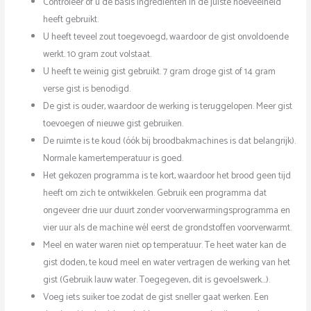
Controleer of u de basis ingrediënten in de juiste hoeveelheid
heeft gebruikt.
U heeft teveel zout toegevoegd, waardoor de gist onvoldoende
werkt. 10 gram zout volstaat.
U heeft te weinig gist gebruikt. 7 gram droge gist of 14 gram
verse gist is benodigd.
De gist is ouder, waardoor de werking is teruggelopen. Meer gist
toevoegen of nieuwe gist gebruiken.
De ruimte is te koud (óók bij broodbakmachines is dat belangrijk).
Normale kamertemperatuur is goed.
Het gekozen programma is te kort, waardoor het brood geen tijd
heeft om zich te ontwikkelen. Gebruik een programma dat
ongeveer drie uur duurt zonder voorverwarmingsprogramma en
vier uur als de machine wél eerst de grondstoffen voorverwarmt.
Meel en water waren niet op temperatuur. Te heet water kan de
gist doden, te koud meel en water vertragen de werking van het
gist (Gebruik lauw water. Toegegeven, dit is gevoelswerk…).
Voeg iets suiker toe zodat de gist sneller gaat werken. Een