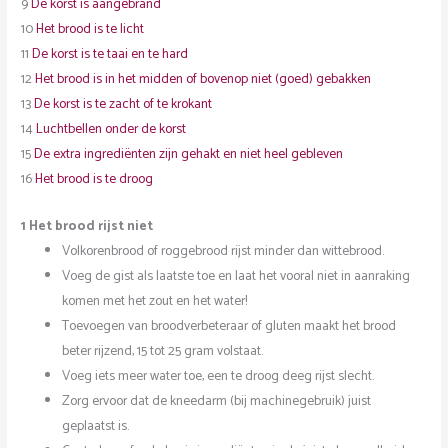
9
De korst is aangebrand
10
Het brood is te licht
11
De korst is te taai en te hard
12
Het brood is in het midden of bovenop niet (goed) gebakken
13
De korst is te zacht of te krokant
14
Luchtbellen onder de korst
15
De extra ingrediënten zijn gehakt en niet heel gebleven
16
Het brood is te droog
1 Het brood rijst niet
Volkorenbrood of roggebrood rijst minder dan wittebrood.
Voeg de gist als laatste toe en laat het vooral niet in aanraking
komen met het zout en het water!
Toevoegen van broodverbeteraar of gluten maakt het brood
beter rijzend, 15 tot 25 gram volstaat.
Voeg iets meer water toe, een te droog deeg rijst slecht.
Zorg ervoor dat de kneedarm (bij machinegebruik) juist
geplaatst is.