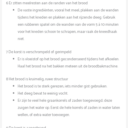
6 Er zitten meelresten aan de randen van het brood
De vaste ingrediënten, vooral het meel, plakken aan de wanden
tijdens het kneden en plakken aan het rijzende deeg. Gebruik
een rubberen spatel om de wanden van de vorm 5 à 10 minuten
voor het kneden schoon te schrapen, maar raak de kneedhaak
niet.
7 De korst is verschrompeld of gerimpeld
Er is vloeistof op het brood gecondenseerd tijdens het afkoelen.
Haal het brood na het bakken meteen uit de broodbakmachine.
8 Het brood is kruimelig, ruwe structuur
Het brood is te sterk gerezen, iets minder gist gebruiken.
Het deeg bevat te weinig vocht.
Er zijn te veel hele graankorrels of zaden toegevoegd; deze
zuigen het water op. Eerst de hele korrels of zaden in water laten
wellen, of extra water toevoegen.
9 De korst is aangebrand