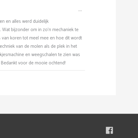
Wissel
...
deze
metabox.
n en alles werd duidelijk
. Wat bijzonder om in zo'n mechaniek te
s van koren tot meel mee en hoe dit wordt
echniek van de molen als de plek in het
ekjesmachine en weegschalen te zien was
rs. Bedankt voor de mooie ochtend!