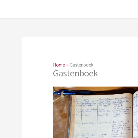
Ga
naar
de
inhoud
Home
Gastenboek
Gastenboek