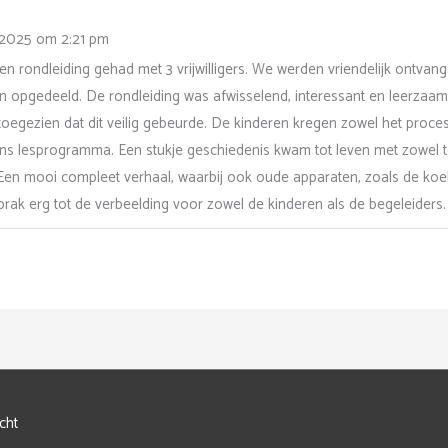
 2025
om
2:21 pm
 rondleiding gehad met 3 vrijwilligers. We werden vriendelijk ontvange
 opgedeeld. De rondleiding was afwisselend, interessant en leerzaam
egezien dat dit veilig gebeurde. De kinderen kregen zowel het proce
ons lesprogramma. Een stukje geschiedenis kwam tot leven met zowel t
Een mooi compleet verhaal, waarbij ook oude apparaten, zoals de ko
 sprak erg tot de verbeelding voor zowel de kinderen als de begeleide
cht