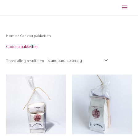
Ga
Hoof
naar
de
inhoud
Home
/ Cadeau pakketten
Cadeau pakketten
Toont alle 3 resultaten