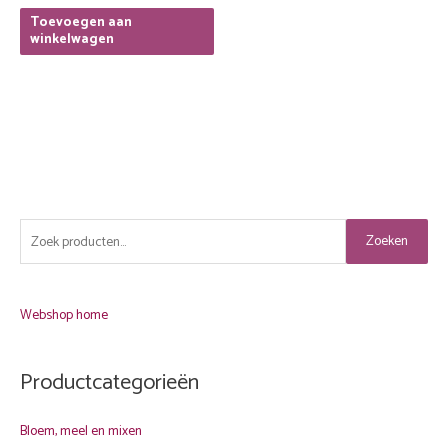
Toevoegen aan
winkelwagen
Z
Zoeken
o
e
k
Webshop home
e
n
Productcategorieën
n
a
Bloem, meel en mixen
a