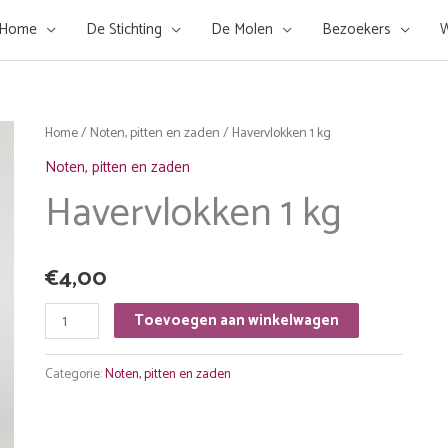
Home
De Stichting
De Molen
Bezoekers
W
Home
/
Noten, pitten en zaden
/ Havervlokken 1 kg
Noten, pitten en zaden
Havervlokken 1 kg
€
4,00
Havervlokken
Toevoegen aan winkelwagen
1
kg
Categorie:
Noten, pitten en zaden
aantal