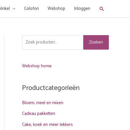
Zoeken
inkel
Colofon
Webshop
Inloggen
Z
Zoeken
o
e
k
Webshop home
e
n
Productcategorieën
n
a
Bloem, meel en mixen
a
Cadeau pakketten
r
Cake, koek en meer lekkers
: